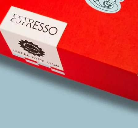
Para confirmar t
condiciones.
cualquier duda, 
WhatsApp al:
Agradecemos tu 
+52 3317472659
en nuestro café.
Agradecemos tu 