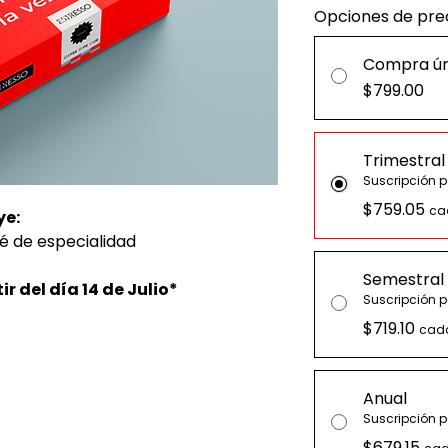
Opciones de pre
Compra ún
$799.00
Trimestral
Suscripción p
$759.05
ca
ye:
fé de especialidad
Semestral
ir del día 14 de Julio*
Suscripción 
$719.10
cada
Anual
Suscripción p
$679.15