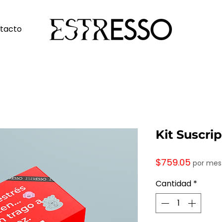
tacto
Kit Suscri
Precio
$759.05
por mes
Cantidad
*