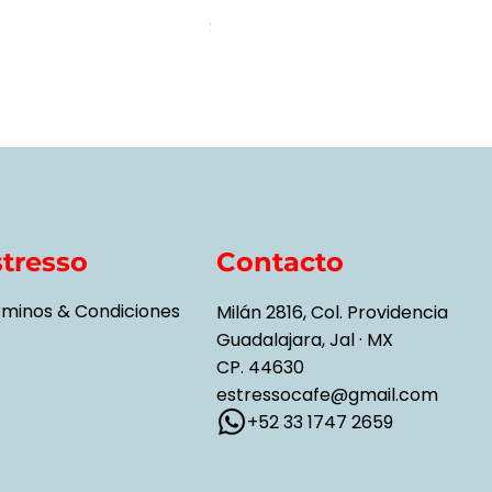
Precio
$999.00
stresso
Contacto
rminos & Condiciones
Milán 2816, Col. Providencia
Guadalajara, Jal · MX
CP. 44630
estressocafe@gmail.com
+52 33 1747 2659