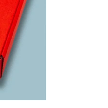
u pedido o resolver
puedes comunicarte vía
comprensión y confianza
preferencia y confianza.
Starter Kit