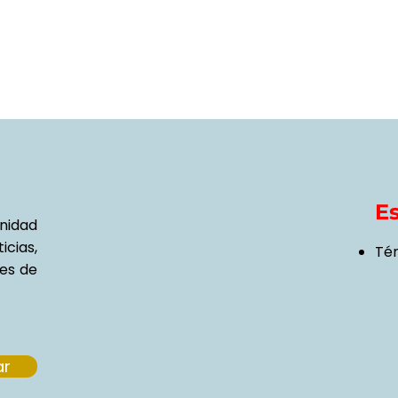
E
nidad
cias,
Té
tes de
ar